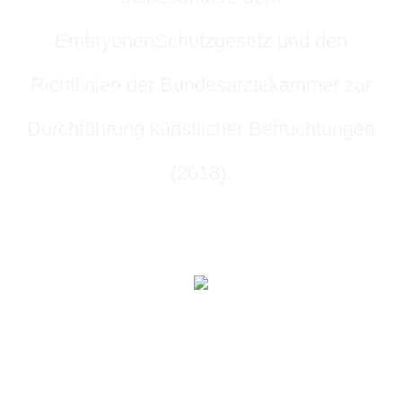
EmbryonenSchutzgesetz und den
Richtlinien der Bundesärztekammer zur
Durchführung künstlicher Befruchtungen
(2018).
Nur gemeinsam erreichen wir die
Ziele.